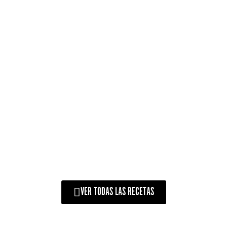
ANTICHUCOS DE
CORAÇÃO COM MOLHO
HUANCAÍNA
VER TODAS LAS RECETAS