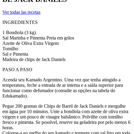
Ver todas las recetas
INGREDIENTES
1 Bondiola (3 kg)
Sal Marinha e Pimenta Preta em grãos
Azeite de Oliva Extra Virgem
Tomilho
Sal e Pimenta
Madeira de chips de Jack Daniels
PASO A PASO
Acenda seu Kamado Argentino. Uma vez que tenha atingido a
temperatura, feche a entrada de ar interna e a saída superior para
funcionar como defumador (consulte as opções na tabela do
Edukamado).
Pegue 200 gramas de Chips de Barril de Jack Daniels e mergulhe
em água por 10 minutos. Unte a bondiola com azeite de oliva extra
virgem e um pouco de vinagre balsâmico. Polvilhe com tomilho
fresco e pimenta. Se possível, reserve na geladeira por pelo menos 6
horas.
Coloque-a na grelha do seu kamado e tempere com sal fino em toda