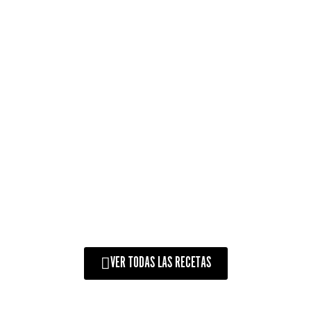
FRANGO COZIDO COM
MOLHO PICANTE NO
KAMADO ARGENTINO
VER TODAS LAS RECETAS