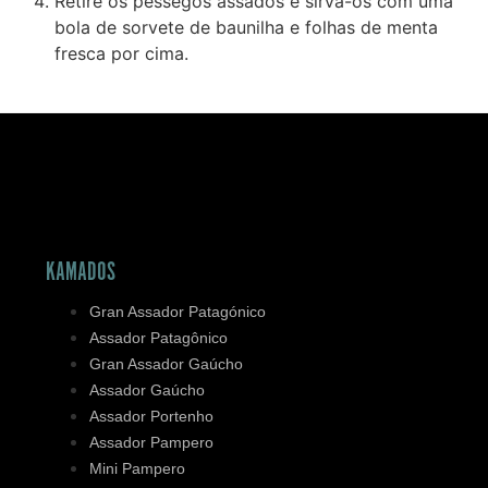
Retire os pêssegos assados e sirva-os com uma
bola de sorvete de baunilha e folhas de menta
fresca por cima.
KAMADOS
Gran Assador Patagónico
Assador Patagônico
Gran Assador Gaúcho
Assador Gaúcho
Assador Portenho
Assador Pampero
Mini Pampero