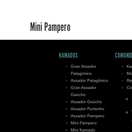
Mini Pampero
KAMADOS
COMUNI
Gran Assador
Ka
Patagónico
Mo
Assador Patagônico
Re
Gran Assador
Co
Gaúcho
Assador Gaúcho
Assador Portenho
Assador Pampero
Mini Pampero
Mini Kamado