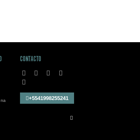
O
CONTACTO
+5541998255241
 na