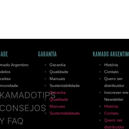
DADE
GARANTÍA
KAMADO ARGENTIN
mado Argentino
Garantía
História
delos
Qualidade
Contato
ceitas
Manuais
Quero ser
munidade
Sustentabilidade
distribuidor
KAMADOTIPS
Garantía
Inscrever-me
Qualidade
Newsletter
CONSEJOS
Manuais
História
Sustentabilidade
Contato
Y FAQ
Quero ser
distribuidor