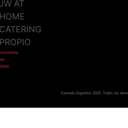
JW AT
HOME
CATERING
PROPIO
nsumíveis
jas
ntato
Kamado Argentino 2026. Todos los dere