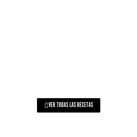
PIZZA NO SEU KAMADO
ARGENTINO
VER TODAS LAS RECETAS