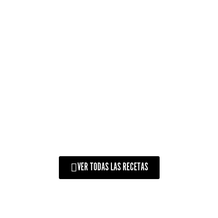
RIBS DEFUMADAS EM
BAIXA TEMPERATURA
VER TODAS LAS RECETAS