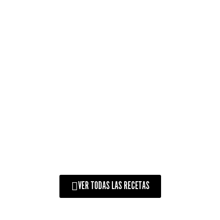
CABOTIÁ QUATRO
QUEIJOS NO KAMADO
ARGENTINO
VER TODAS LAS RECETAS