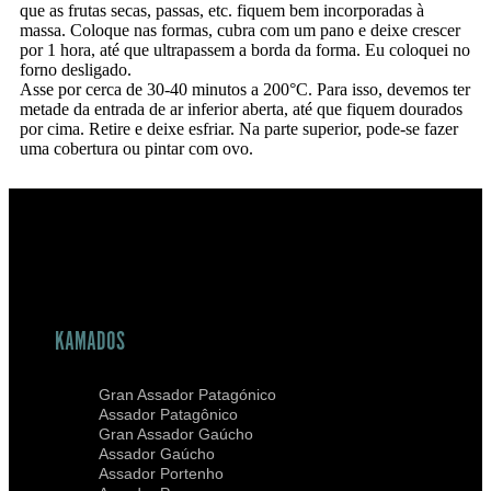
que as frutas secas, passas, etc. fiquem bem incorporadas à
massa. Coloque nas formas, cubra com um pano e deixe crescer
por 1 hora, até que ultrapassem a borda da forma. Eu coloquei no
forno desligado.
Asse por cerca de 30-40 minutos a 200°C. Para isso, devemos ter
metade da entrada de ar inferior aberta, até que fiquem dourados
por cima. Retire e deixe esfriar. Na parte superior, pode-se fazer
uma cobertura ou pintar com ovo.
KAMADOS
Gran Assador Patagónico
Assador Patagônico
Gran Assador Gaúcho
Assador Gaúcho
Assador Portenho