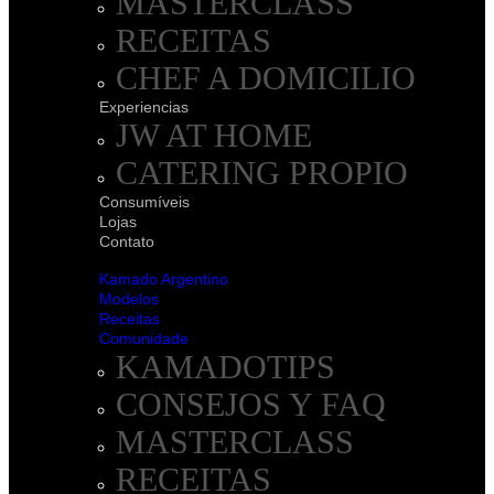
MASTERCLASS
RECEITAS
CHEF A DOMICILIO
Experiencias
JW AT HOME
CATERING PROPIO
Consumíveis
Lojas
Contato
Kamado Argentino
Modelos
Receitas
Comunidade
KAMADOTIPS
CONSEJOS Y FAQ
MASTERCLASS
RECEITAS