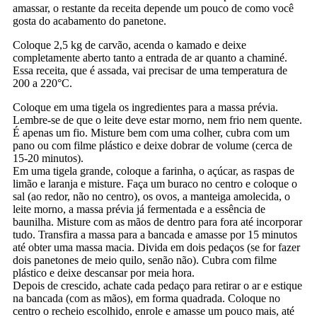
amassar, o restante da receita depende um pouco de como você
gosta do acabamento do panetone.
Coloque 2,5 kg de carvão, acenda o kamado e deixe
completamente aberto tanto a entrada de ar quanto a chaminé.
Essa receita, que é assada, vai precisar de uma temperatura de
200 a 220°C.
Coloque em uma tigela os ingredientes para a massa prévia.
Lembre-se de que o leite deve estar morno, nem frio nem quente.
É apenas um fio. Misture bem com uma colher, cubra com um
pano ou com filme plástico e deixe dobrar de volume (cerca de
15-20 minutos).
Em uma tigela grande, coloque a farinha, o açúcar, as raspas de
limão e laranja e misture. Faça um buraco no centro e coloque o
sal (ao redor, não no centro), os ovos, a manteiga amolecida, o
leite morno, a massa prévia já fermentada e a essência de
baunilha. Misture com as mãos de dentro para fora até incorporar
tudo. Transfira a massa para a bancada e amasse por 15 minutos
até obter uma massa macia. Divida em dois pedaços (se for fazer
dois panetones de meio quilo, senão não). Cubra com filme
plástico e deixe descansar por meia hora.
Depois de crescido, achate cada pedaço para retirar o ar e estique
na bancada (com as mãos), em forma quadrada. Coloque no
centro o recheio escolhido, enrole e amasse um pouco mais, até