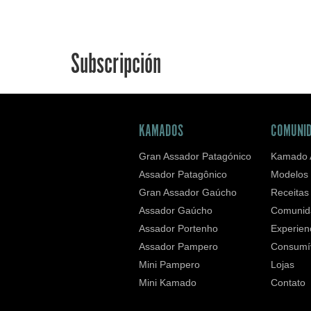
Subscripción
KAMADOS
COMUNI
Gran Assador Patagónico
Kamado 
Assador Patagônico
Modelos
Gran Assador Gaúcho
Receitas
Assador Gaúcho
Comunid
Assador Portenho
Experien
Assador Pampero
Consumí
Mini Pampero
Lojas
Mini Kamado
Contato