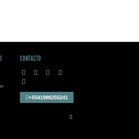
O
CONTACTO
or
+5541998255241