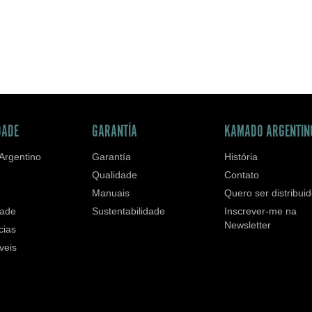
DADE
GARANTÍA
KAMADO ARGENTIN
Argentino
Garantía
História
Qualidade
Contato
Manuais
Quero ser distribuid
ade
Sustentabilidade
Inscrever-me na
Newsletter
cias
veis